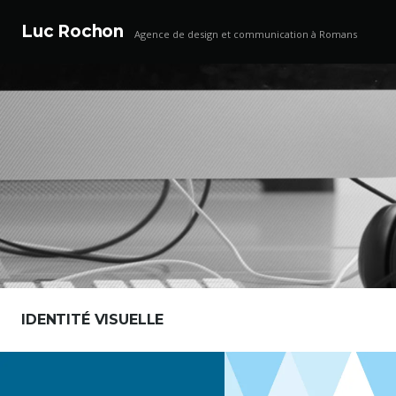
Luc Rochon
Agence de design et communication à Romans
Aller
au
IDENTITÉ VISUELLE
contenu
principal