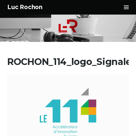
Tog
Luc Rochon
Sid
Aller
au
ROCHON_114_logo_Signalet
contenu
principal