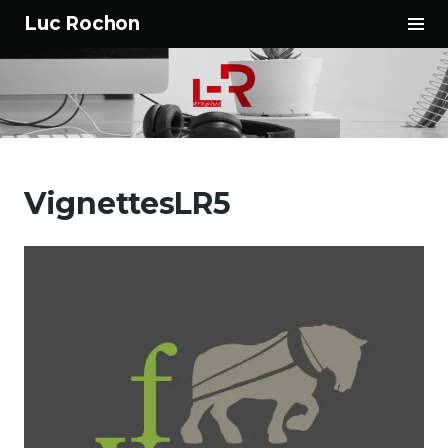
Tog
Luc Rochon
Sid
Aller
au
VignettesLR5
contenu
principal