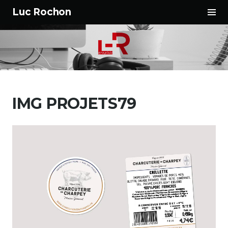
Tog
Luc Rochon
Sid
Aller
au
IMG PROJETS79
contenu
principal